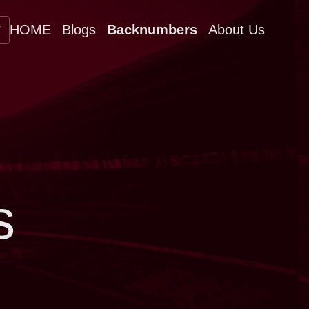
▼
HOME
Blogs
Backnumbers
About Us
s
。